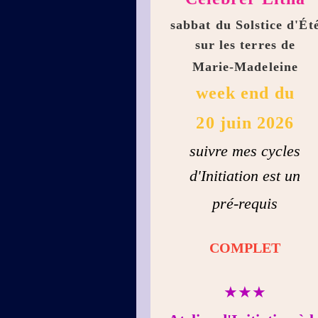
sabbat du Solstice d'Ét
sur les terres de
Marie-Madeleine
week end du
20 juin 2026
suivre mes cycles
d'Initiation est un
pré-requis
COMPLET
★★★