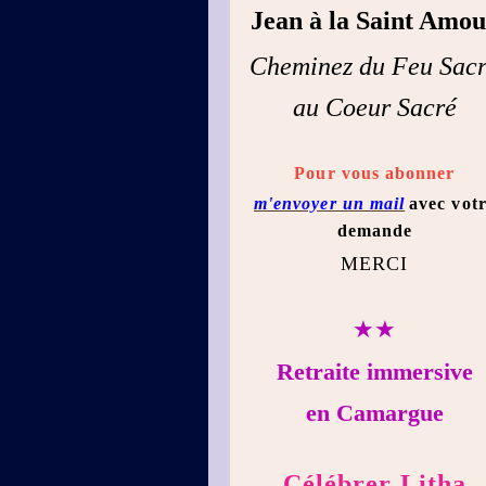
Jean à la Saint Amo
Cheminez du Feu Sac
au Coeur Sacré
Pour vous abonner
m'envoyer un mail
avec vot
demande
MERCI
★★
Retraite immersive
en Camargue
Célébrer Litha