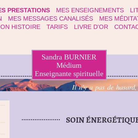
S PRESTATIONS
MES ENSEIGNEMENTS
LI
N
MES MESSAGES CANALISÉS
MES MÉDITA
ON HISTOIRE
TARIFS
LIVRE D'OR
CONTA
Sandra BURNIER
Médium
Enseignante spirituelle
Il n'y a pas de hasard,
SOIN ÉNERGÉTIQU