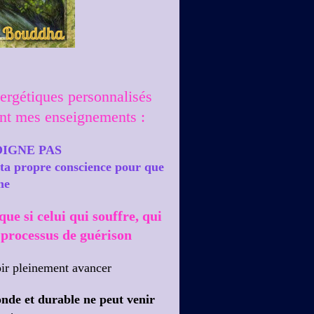
nergétiques personnalisés
tent mes enseignements :
OIGNE PAS
i ta propre conscience pour que
me
ue si celui qui souffre, qui
 processus de guérison
oir pleinement avancer
fonde et durable ne peut venir