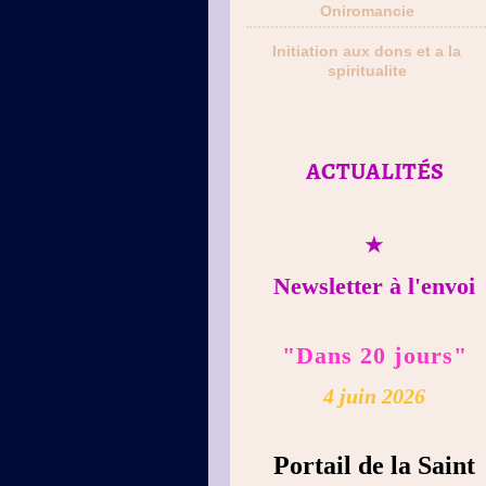
Oniromancie
Initiation aux dons et a la
spiritualite
ACTUALITÉS
★
Newsletter à l'envoi
"Dans 20 jours"
4 juin 2026
Portail de la Saint