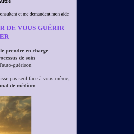
Autre
 consultent et me demandent mon aide
IR DE VOUS GUÉRIR
RER
 de prendre en charge
rocessus de soin
d'auto-guérison
isse pas seul face à vous-même,
nal de médium