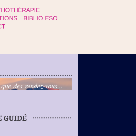
THOTHÉRAPIE
TIONS
BIBLIO ESO
CT
 que des rendez-vous...
E GUIDÉ