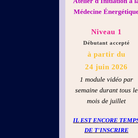
Atelier d'Initiation à l
Médecine Énergétiqu
Niveau 1
Débutant accepté
à partir du
24 juin 2026
1 module vidéo par
semaine durant tous le
mois de juillet
IL EST ENCORE TEMP
DE T'INSCRIRE