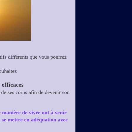
tifs différents que vous pourrez
ouhaitez
 efficaces
 de ses corps afin de devenir son
e manière de vivre ont à venir
de se mettre en adéquation avec