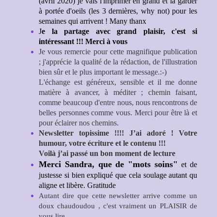
(avril 2020) je vais l'imprimer en grand et la garder
à portée d'oeils (les 3 dernières, why not) pour les
semaines qui arrivent ! Many thanx
J
e la partage avec grand plaisir, c'est si
intéressant !!! Merci à vous
Je vous remercie pour cette magnifique publication
; j'apprécie la qualité de la rédaction, de l'illustration
bien sûr et le plus important le message.:-)
L'échange est généreux, sensible et il me donne
matière à avancer, à méditer ; chemin faisant,
comme beaucoup d'entre nous, nous rencontrons de
belles personnes comme vous. Merci pour être là et
pour éclairer nos chemins.
Newsletter topissime !!!! J’ai adoré ! Votre
humour, votre écriture et le contenu !!!
Voilà j’ai passé un bon moment de lecture
Merci Sandra, que de "mots soins"
et de
justesse si bien expliqué que cela soulage autant qu
aligne et libère. Gratitude
Autant dire que cette newsletter arrive comme un
doux chaudoudou , c'est vraiment un PLAISIR de
vous lire.