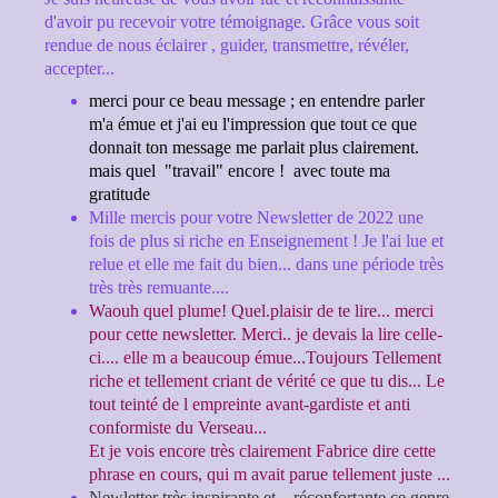
d'avoir pu recevoir votre témoignage. Grâce vous soit
rendue de nous éclairer , guider, transmettre, révéler,
accepter...
merci pour ce beau message ; en entendre parler
m'a émue et j'ai eu l'impression que tout ce que
donnait ton message me parlait plus clairement.
mais quel "travail" encore ! avec toute ma
gratitude
Mille mercis pour votre Newsletter de 2022 une
fois de plus si riche en Enseignement ! Je l'ai lue et
relue et elle me fait du bien... dans une période très
très très remuante....
Waouh quel plume! Quel.plaisir de te lire... merci
pour cette newsletter. Merci.. je devais la lire celle-
ci.... elle m a beaucoup émue...Toujours Tellement
riche et tellement criant de vérité ce que tu dis... Le
tout teinté de l empreinte avant-gardiste et anti
conformiste du Verseau...
Et je vois encore très clairement Fabrice dire cette
phrase en cours, qui m avait parue tellement juste ...
Newletter très inspirante et... réconfortante
ce genre