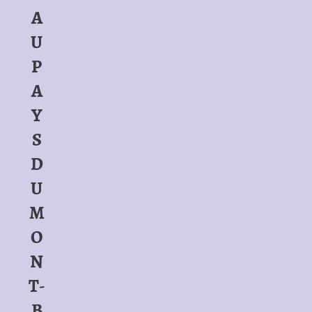
A
U
P
A
Y
S
D
U
M
O
N
T-
B