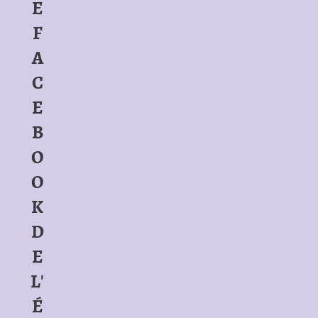
E
F
A
C
E
B
O
O
K
D
E
L'
É