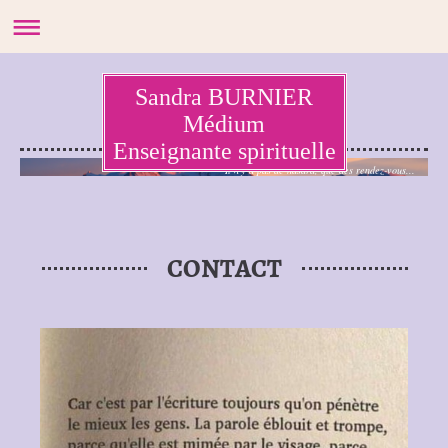
Sandra BURNIER
Médium
Enseignante spirituelle
Il n'y a pas de hasard, que des rendez-vous...
CONTACT