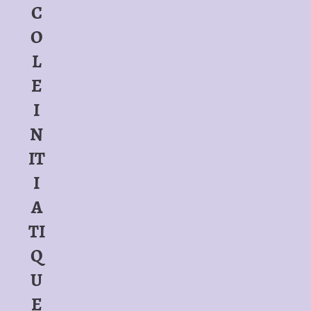
C
O
L
E
I
N
IT
I
A
TI
Q
U
E