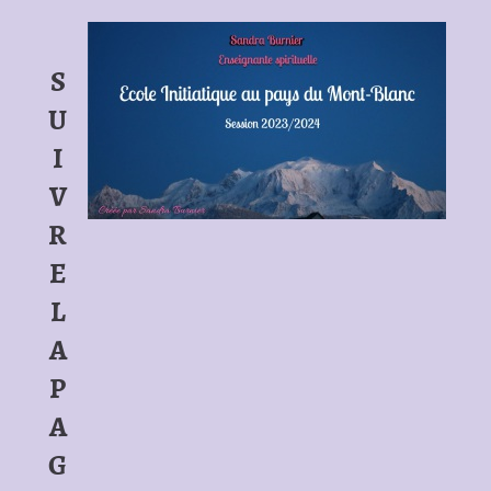
S
U
I
V
R
E
L
A
P
A
G