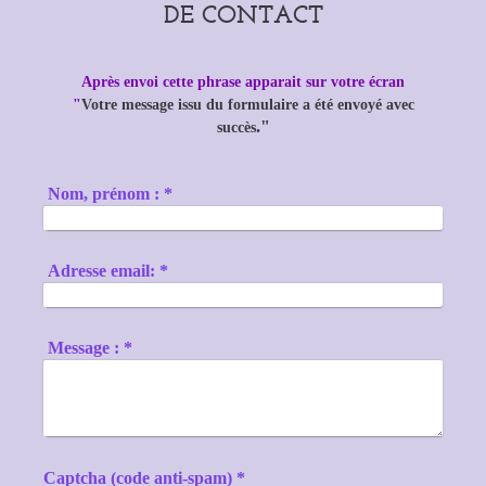
DE CONTACT
Après envoi cette phrase apparait sur votre écran
"
Votre message issu du formulaire a été envoyé avec
."
succès
Nom, prénom :
*
Adresse email:
*
Message :
*
Captcha (code anti-spam) *