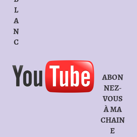
L
A
N
C
ABON
NEZ-
VOUS
À MA
CHAIN
E