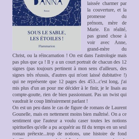
laissée charmer par
la couverture, et la
promesse du
prénom, mère de
Marie. En réalité,
pas grand chose à
voir avec Anne,
grand-mère du
Christ, ou la réincarnation ! On est dans l'astrologie mais
pas plus que ça ! Il y a un court portrait de chacun des 12
signes (pas toujours pertinent à mon sens d'ailleurs, des
signes très réussis, d'autres qui m'ont laissé dubitative !)
qui ne représente que 12 pages des 453...c'est long, j'ai
mis plus d'un an pour me décider à le finir, je le lisais au
compte-goutte, rien de bien passionnant. Pas un twist qui
vaudrait le coup littérairement parlant !
On est un peu dans le cas de figure de romans de Laurent
Gounelle, mais en nettement moins bien maîtrisé. On a ce
sentiment que l'auteur a voulu caser toutes les notions
spirituelles qu'elle a pu acquérir au fil du temps en un seul
roman prétexte...trop de notions, une histoire de fond