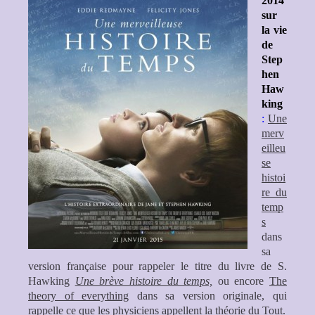
2014
sur
la vie
de
Step
hen
Haw
king
:
Une
merv
eilleu
se
histoi
re du
temp
s
dans
sa
version française pour rappeler le titre du livre de S.
Hawking
Une brève histoire du temps,
ou encore
The
theory of everything
dans sa version originale, qui
rappelle ce que les physiciens appellent la théorie du Tout.