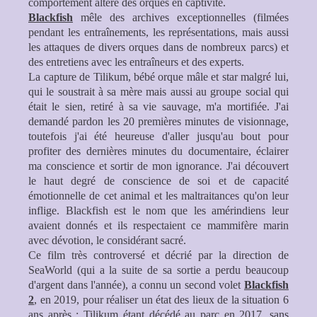
comportement altéré des orques en captivité.
Blackfish
mêle des archives exceptionnelles (filmées
pendant les entraînements, les représentations, mais aussi
les attaques de divers orques dans de nombreux parcs) et
des entretiens avec les entraîneurs et des experts.
La capture de Tilikum, bébé orque mâle et star malgré lui,
qui le soustrait à sa mère mais aussi au groupe social qui
était le sien, retiré à sa vie sauvage, m'a mortifiée. J'ai
demandé pardon les 20 premières minutes de visionnage,
toutefois j'ai été heureuse d'aller jusqu'au bout pour
profiter des dernières minutes du documentaire, éclairer
ma conscience et sortir de mon ignorance. J'ai découvert
le haut degré de conscience de soi et de capacité
émotionnelle de cet animal et les maltraitances qu'on leur
inflige. Blackfish est le nom que les amérindiens leur
avaient donnés et ils respectaient ce mammifère marin
avec dévotion, le considérant sacré.
Ce film très controversé et décrié par la direction de
SeaWorld (qui a la suite de sa sortie a perdu beaucoup
d'argent dans l'année), a connu un second volet
Blackfish
2
, en 2019, pour réaliser un état des lieux de la situation 6
ans après ; Tilikum étant décédé au parc en 2017, sans