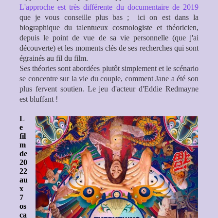
L'approche est très différente du documentaire de 2019
que je vous conseille plus bas
; ici on est dans la
biographique du talentueux cosmologiste et théoricien,
depuis le point de vue de sa vie personnelle (que j'ai
découverte) et les moments clés de ses recherches qui sont
égrainés au fil du film.
Ses théories sont abordées plutôt simplement et le scénario
se concentre sur la vie du couple, comment Jane a été son
plus fervent soutien. Le jeu d'acteur d'
Eddie Redmayne
est bluffant !
L
e
fil
m
de
20
22
au
x
7
os
ca