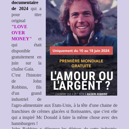
documentaire
de 2024
qui a
pour titre
original
"LOVE
OVER
MONEY"
et
qui était
disponible
gratuitement en
juin sur la
chaîne Gaïa.
C'est l'histoire
de John
Robbins, fils
d'un grand
industriel de
l'agro-alimentaire aux Etats-Unis, à la tête d'une chaine de
franchises de crèmes glacées si florissantes, que c'est elle
qui a inspiré Mc Donald à faire la même chose avec des
hanmburgers !
John Robbins y dénonce les dérives de cette industrie,