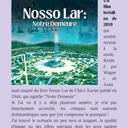
Un
film
brésili
en de
2010
qui
semble
revenir
à la
mode.
Réalis
é par
Wagne
r de
Assis
mais inspiré du livre Nosso Lar de Chico Xavier publié en
1944, qui signifie "Notre Demeure".
Je l'ai vu il y a déjà plusieurs années, je n'ai pas
franchement accroché, les critiques sont souvent
dythirambiques sans que j'en comprenne le pourquoi !
J'ai trouvé le scénario un peu mou et longuet, la qualité
d'image ou des effets spéciaux dont les gens parlent