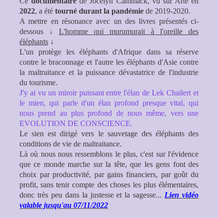
Ce
documentaire
de Jocelyn Cammack
, vu sur Arte en
2022
, a été
tourné durant la pandémie
de 2019-2020.
A mettre en résonance avec un des livres présentés ci-
dessous ↓
L'homme qui murumurait à l'oreille des
éléphants
↓
L'un protège les éléphants d'Afrique dans sa réserve
contre le braconnage et l'autre les éléphants d'Asie contre
la maltraitance et la puissance dévastatrice de l'industrie
du tourisme.
J'y ai vu un miroir puissant entre l'élan de
Lek Chailert
et
le mien, qui parle d'un élan profond presque vital, qui
nous prend au plus profond de nous même, vers une
EVOLUTION DE CONSCIENCE.
Le sien est dirigé vers le sauvetage des éléphants des
conditions de vie de maltraitance.
Là où nous nous ressemblons le plus, c'est sur l'évidence
que ce monde marche sur la tête, que les gens font des
choix par productivité, par gains financiers, par goût du
profit, sans tenir compte des choses les plus élémentaires,
donc très peu dans la justesse et la sagesse...
Lien vidéo
valable jusqu'au 07/11/2022