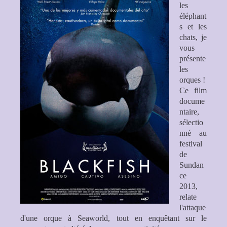
les
éléphant
s et les
chats, je
vous
présente
les
orques !
Ce film
docume
ntaire,
sélectio
nné au
festival
de
Sundan
ce
2013,
relate
l'attaque
d'une orque à Seaworld, tout en enquêtant sur le