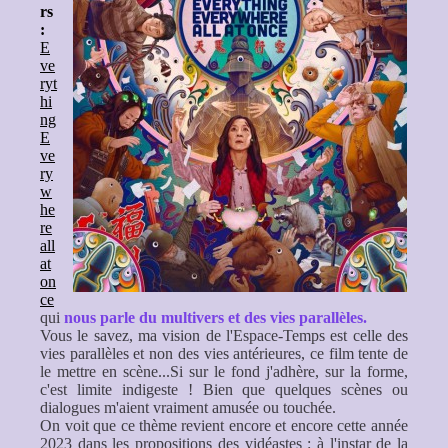
rs
:
E
ve
ryt
hi
ng
E
ve
ry
w
he
re
all
at
on
ce
qui
nous parle du multivers et des vies parallèles.
Vous le savez, ma vision de l'Espace-Temps est celle des
vies parallèles et non des vies antérieures, ce film tente de
le mettre en scène...Si sur le fond j'adhère, sur la forme,
c'est limite indigeste !
Bien que quelques scènes ou
dialogues m'aient vraiment amusée ou touchée.
On voit que ce thème revient encore et encore cette année
2023 dans les propositions des vidéastes : à l'instar de la