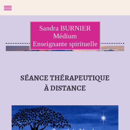
Sandra BURNIER
Médium
Enseignante spirituelle
Il n'y a pas de hasard, que des rendez-vous...
SÉANCE THÉRAPEUTIQUE
À DISTANCE