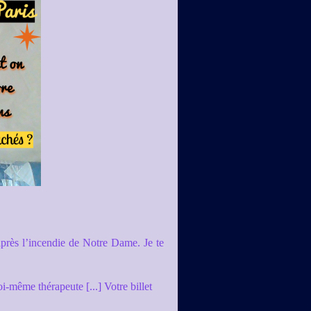
 après l’incendie de Notre Dame. Je te
i-même thérapeute [...] Votre billet