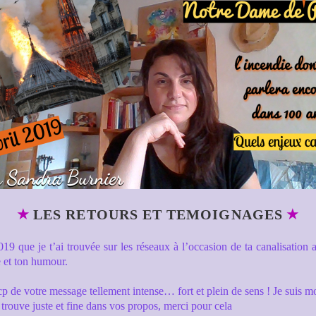
★
★
LES RETOURS ET TEMOIGNAGES
019 que je t’ai trouvée sur les réseaux à l’occasion de ta canalisation
e et ton humour.
cp
de
votre message tellement intense… fort et plein
de
sens ! Je suis mo
 trouve juste et fine dans vos propos, merci pour cela