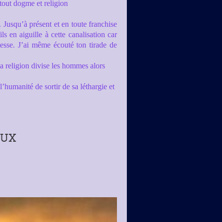
tout dogme et religion
Jusqu’à présent et en toute franchise
ls en aiguille à cette
canalisation
car
tesse. J’ai même écouté ton tirade de
 religion divise les hommes alors
humanité de sortir de sa léthargie et
AUX