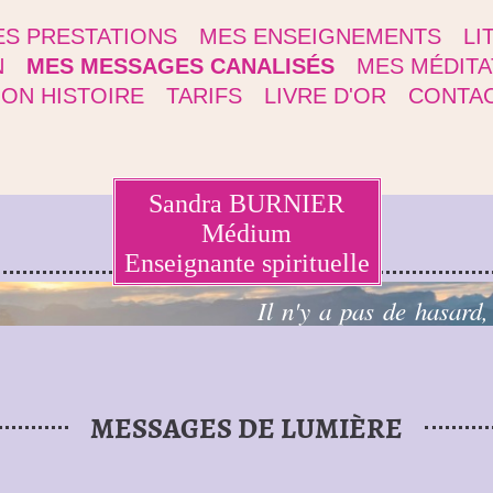
S PRESTATIONS
MES ENSEIGNEMENTS
LI
N
MES MESSAGES CANALISÉS
MES MÉDITA
ON HISTOIRE
TARIFS
LIVRE D'OR
CONTA
Sandra BURNIER
Médium
Enseignante spirituelle
Il n'y a pas de hasard,
MESSAGES DE LUMIÈRE