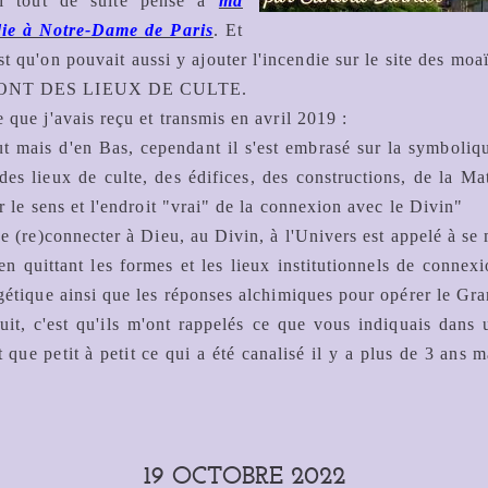
'ai tout de suite pensé à
ma
ndie à Notre-Dame de Paris
. Et
est qu'on pouvait aussi y ajouter l'incendie sur le site des m
S SONT DES LIEUX DE CULTE.
 que j'avais reçu et transmis en avril 2019 :
t mais d'en Bas, cependant il s'est embrasé sur la symbolique
des lieux de culte, des édifices, des constructions, de la Mat
r le sens et l'endroit "vrai" de la connexion avec le Divin"
se (re)connecter à Dieu, au Divin, à l'Univers est appelé à se 
en quittant les formes et les lieux institutionnels de conne
rgétique ainsi que les réponses alchimiques pour opérer le G
it, c'est qu'ils m'ont rappelés ce que vous indiquais dans u
t que petit à petit ce qui a été canalisé il y a plus de 3 ans
19 OCTOBRE 2022