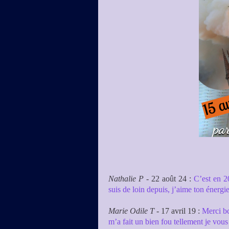
Nathalie P -
22 août 24 :
C’est en 2
suis de loin depuis, j’aime ton énergi
Marie Odile T
- 17 avril 19
:
Merci b
m’a fait un bien fou tellement je vous