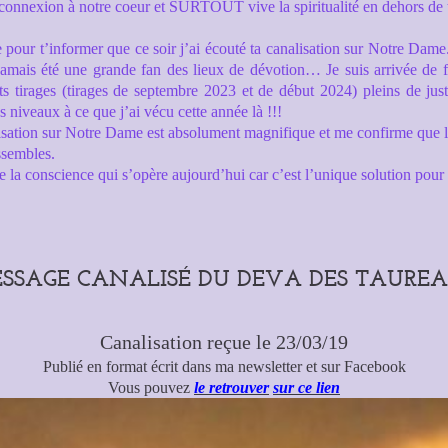
 connexion à
notre
coeur et SURTOUT vive la spiritualité en
de
hors
de
our t’informer que ce soir j’ai écouté ta
canalisation
sur Notre Dame. 
 jamais été une grande fan des lieux de dévotion… Je suis arrivée de fi
ents tirages (tirages de septembre 2023 et de début 2024) pleins de jus
 niveaux à ce que j’ai vécu cette année là !!!
isation
sur Notre Dame est absolument magnifique et me confirme que la
assembles.
a conscience qui s’opère aujourd’hui car c’est l’unique solution pour l’
SSAGE CANALISÉ DU DEVA DES TAURE
Canalisation reçue le 23/03/19
Publié en format écrit dans ma newsletter et sur Facebook
Vous pouvez
le retrouver
sur ce lien