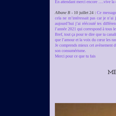
En attendant merci encore ….vive la
Albane B
- 10 juillet 24
:
Ce message p
cela ne m’intéressait pas car je n’ai
aujourd’hui j’ai réécouté tes différ
l’année 2021 qui correspond à tous les
Bref, tout ça pour te dire que ta
canal
que l’amour et la voix du cœur les r
Je comprends mieux cet avènement de l
son consumérisme.
Merci pour ce que tu fais
ME