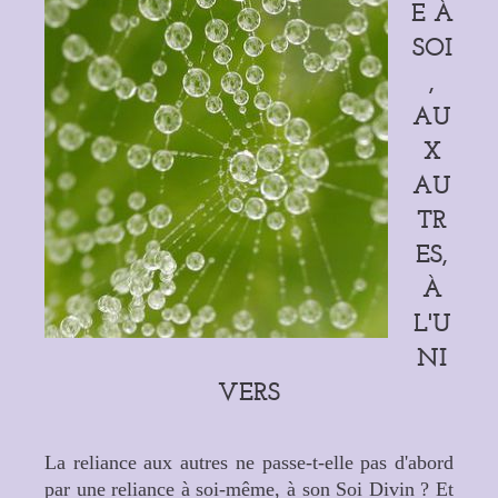
E À
SOI
,
AU
X
AU
TR
ES,
À
L'U
NI
VERS
La reliance aux autres ne passe-t-elle pas d'abord
par une reliance à soi-même, à son Soi Divin ? Et