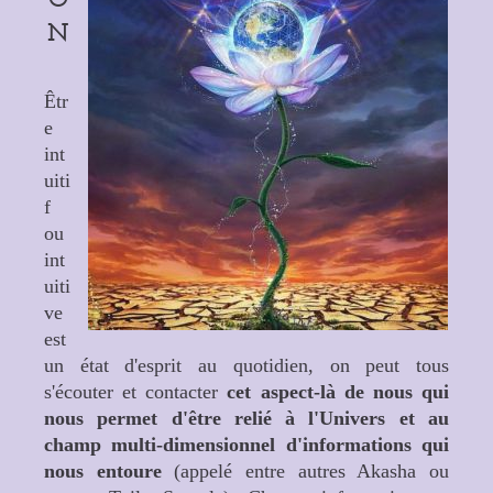
N
Êtr
e
int
uiti
f
ou
int
uiti
ve
est
un état d'esprit au quotidien, on peut tous
s'écouter et contacter
cet aspect-là de nous qui
nous permet d'être relié à l'Univers et au
champ multi-dimensionnel d'informations qui
nous entoure
(appelé entre autres Akasha ou