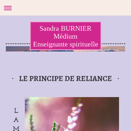
Sandra BURNIER
Médium
Enseignante spirituelle
Il n'y a pas de hasard, que des rendez-vous...
LE PRINCIPE DE RELIANCE
L
A
M