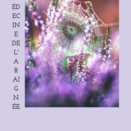
ÉD
EC
IN
E
DE
L'
A
R
AI
G
N
ÉE