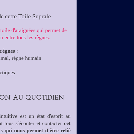
de cette Toile Suprale
oile d'araignées qui permet de
n entre tous les règnes.
 règnes
:
nimal, règne humain
actiques
TION AU QUOTIDIEN
intuitive est un état d'esprit au
t tous s'écouter et contacter
cet
s qui nous permet d'être relié