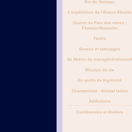
Ère du Verseau
L'expérience de l'Amour Absolu
Guerre ou Paix des sexes :
Féminin/Masculin
Tantra
Sceaux et tatouages
Se libérer du transgénérationne
Mission de vie
En quête de légitimité
Chamanisme - Animal totem
Addictions
Conférences et Ateliers