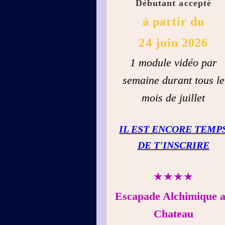
Débutant accepté
à partir du
24 juin 2026
1 module vidéo par
semaine durant tous le
mois de juillet
IL EST ENCORE TEMP
DE T'INSCRIRE
★★★★
Escapade Alchimique 
Chateau