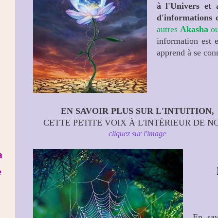
à l'Univers et
d'informations 
autres
Akasha
ou
information est 
apprend à se conn
EN SAVOIR PLUS SUR L'INTUITION,
CETTE PETITE VOIX À L'INTÉRIEUR DE N
cliquez sur l'image
a
e
En sav