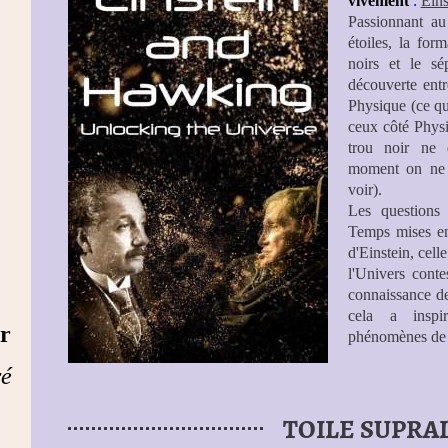
vivement
:
Eins
Passionnant au
étoiles, la for
noirs et le sé
découverte ent
Physique (ce qui
ceux côté Phys
trou noir ne 
moment on ne 
voir).
Les questions
Temps mises en 
d'Einstein, cell
l'Univers conte
connaissance d
cela a inspi
ur
phénomènes de l
ré
TOILE SUPRA