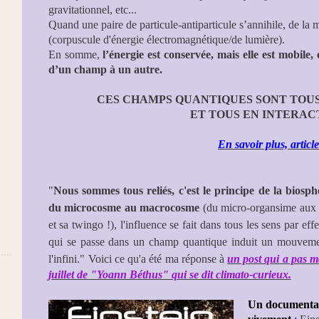
gravitationnel, etc...
Quand une paire de particule-antiparticule s’annihile, de la 
(corpuscule d'énergie électromagnétique/de lumière).
En somme,
l’énergie est conservée, mais elle est mobile,
d’un champ à un autre.
CES CHAMPS QUANTIQUES SONT TOUS
ET TOUS EN INTERAC
l
En savoir plus, articl
"
Nous sommes tous reliés, c'est le principe de la biosph
du microcosme au macrocosme
(du micro-organsime aux a
et sa twingo !), l'influence se fait dans tous les sens par eff
qui se passe dans un champ quantique induit un mouvement 
l'infini."
Voici ce qu'a été ma réponse
à
un post qui a pas m
juillet de "Yoann Béthus" qui se dit climato-curieux.
Un documentai