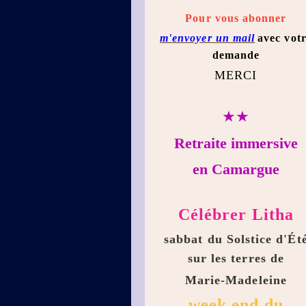
Pour vous abonner
m'envoyer un mail
avec vot
demande
MERCI
★★
Retraite immersive
en Camargue
Célébrer Litha
sabbat du Solstice d'Ét
sur les terres de
Marie-Madeleine
week end du