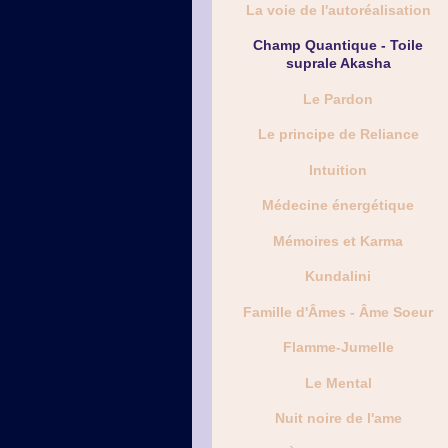
La voie de l'autoréalisation
Champ Quantique - Toile
suprale Akasha
Le Pardon
Le principe de Reliance
Intuition
Médecine énergétique
Mémoires et Karma
Kundalini
Famille d'Âmes - Âme Soeur
Flamme-Jumelle
Le Mental
Nuit noire de l'ame