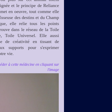
ignée et le principe de Reliance
e met en oeuvre, tout comme elle
Tisseuse des destins et du Champ
que, elle relie tous les points
rouve dans le réseau de la Toile
e, Toile Universel. Elle aussi
se de créativité en tissant de
aux supports pour s'exprimer
tre vie.
éder à cette médecine en cliquant sur
l'image