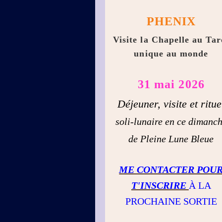
PHENIX
Visite la Chapelle au Tar
unique au monde
31 mai 2026
Déjeuner, visite et ritue
soli-lunaire en ce dimanc
de Pleine Lune Bleue
ME CONTACTER POU
T'INSCRIRE
À LA
PROCHAINE SORTIE