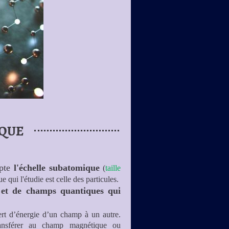
QUE
pte
l'échelle subatomique
(
taille
e qui l'étudie est celle des particules.
s et de champs quantiques qui
ert d’énergie d’un champ à un autre.
ransférer au champ magnétique ou