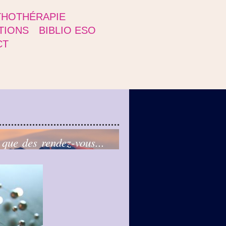
THOTHÉRAPIE
TIONS
BIBLIO ESO
CT
 que des rendez-vous...