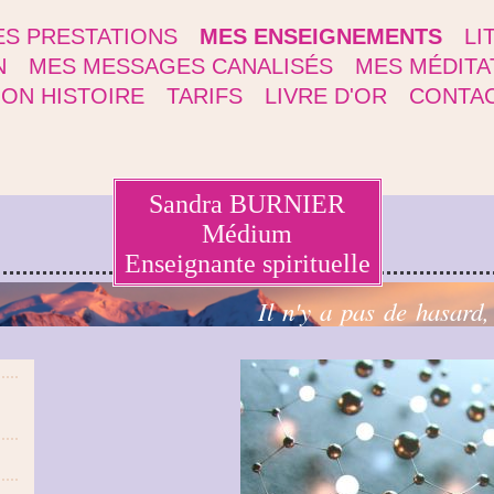
S PRESTATIONS
MES ENSEIGNEMENTS
LI
N
MES MESSAGES CANALISÉS
MES MÉDITA
ON HISTOIRE
TARIFS
LIVRE D'OR
CONTA
Sandra BURNIER
Médium
Enseignante spirituelle
Il n'y a pas de hasard,