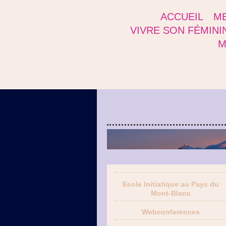
ACCUEIL
ME
VIVRE SON FÉMINI
M
Ecole Initiatique au Pays du
Mont-Blanc
Webconferences