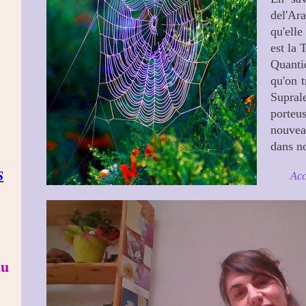
del'Ara
qu'ell
est la 
Quanti
qu'on t
Supral
porteu
nouve
dans no
S
Acc
au