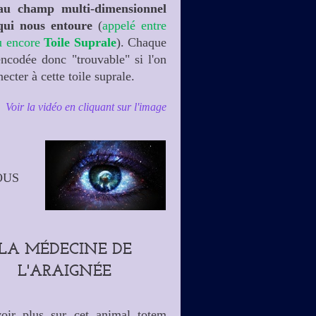
 au champ multi-dimensionnel
qui nous entoure
(
appelé entre
 encore
Toile Suprale
). Chaque
encodée donc "trouvable" si l'on
ecter à cette toile suprale.
Voir la vidéo en cliquant sur l'image
OUS
LA MÉDECINE DE
L'ARAIGNÉE
oir plus sur cet animal totem