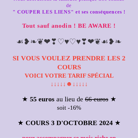
de
" COUPER LES LIENS" et ses conséquences !
Tout sauf anodin ! BE AWARE !
☙❥❧❦❤❣♡♥♡♥❣❤❦☙❥❧
SI VOUS VOULEZ PRENDRE LES 2
COURS
VOICI VOTRE TARIF SPÉCIAL
↓↓↓↓↓☻↓↓↓↓↓
★
55 euros
au lieu de
66 euros
★
soit -16%
★
COURS 3 D'OCTOBRE 2024
★
pour accompagner ce mois riche en