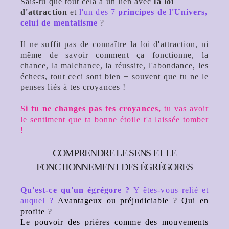
Sais-tu que tout cela a un lien avec
la loi
d'attraction
et
l'un des 7
principes de l'Univers,
celui de mentalisme
?
Il ne suffit pas de connaître la loi d'attraction, ni
même de savoir comment ça fonctionne, la
chance, la malchance, la réussite, l'abondance, les
échecs, tout ceci sont bien + souvent que tu ne le
penses liés à tes croyances !
Si tu ne changes pas tes croya
nces,
tu vas avoir
le sentiment que ta bonne étoile t'a laissée tomber
!
C
OMPRENDRE LE SENS ET LE
FONCTIONNEMENT DES ÉGRÉGORES
Qu'est-ce qu'un égrégore ?
Y êtes-vous relié et
auquel ?
Avantageux ou préjudiciable ? Qui en
profite ?
Le pouvoir des prières comme des mouvements