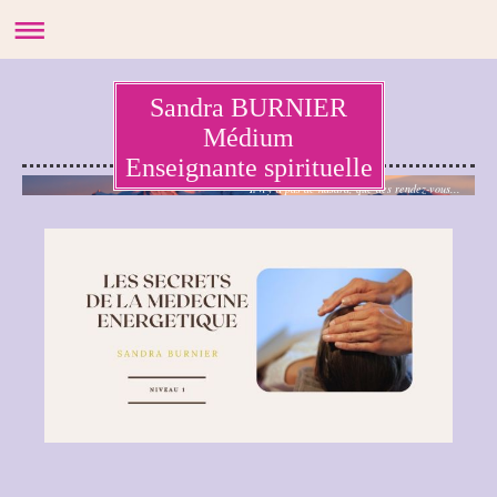
Sandra BURNIER
Médium
Enseignante spirituelle
Il n'y a pas de hasard, que des rendez-vous...